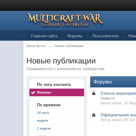
Главная сайта
Форумы
Пользователи
Нов
About Server
→
Новые публикации
Новые публикации
Ознакомиться с контентом из сообщества
Форумы
По типу контента
Форумы
Список мероприят
Новости
Автор admin, 30 Ma
По времени
24 часа
Официальная инф
Автор admin, 09 Jun
неделя
2 недели