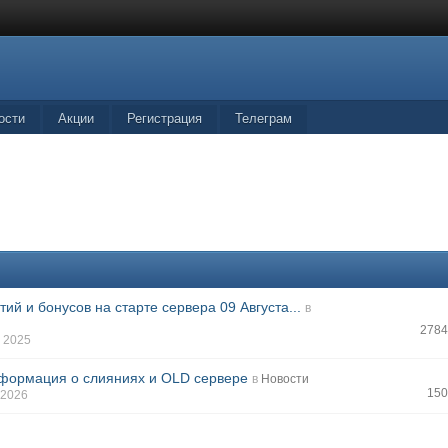
ости
Акции
Регистрация
Телеграм
ий и бонусов на старте сервера 09 Августа...
в
2784
y 2025
ормация о слияниях и OLD сервере
в
Новости
150
 2026